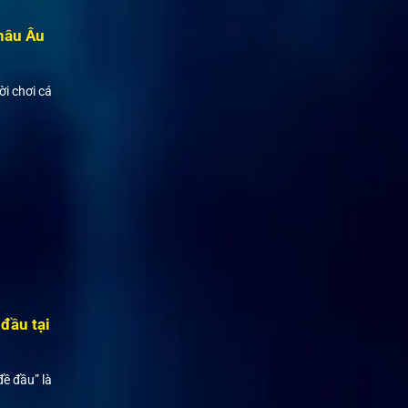
hâu Âu
ời chơi cá
đầu tại
đề đầu” là