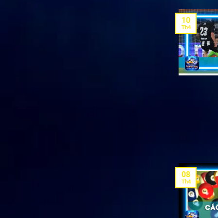
10
Th4
08
Th4