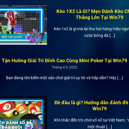
Kèo 1X2 Là Gì? Mẹo Đánh Kèo C
Thắng Lớn Tại Win79
Kèo 1×2 là gì mà lại thu hút hàng triệu ngư
cược bóng đá [...]
Tận Hưởng Giải Trí Đỉnh Cao Cùng Mini Poker Tại Win79
Tháng 4 9, 2025
Bạn đang tìm kiếm một sân chơi giải trí uy tín và hấp dẫn? Hãy [...]
Đề đầu là gì? Hướng dẫn đánh đề 
Win79
Khi nhắc đến trò chơi xổ số tại Việt Nam, “
một thuật [...]