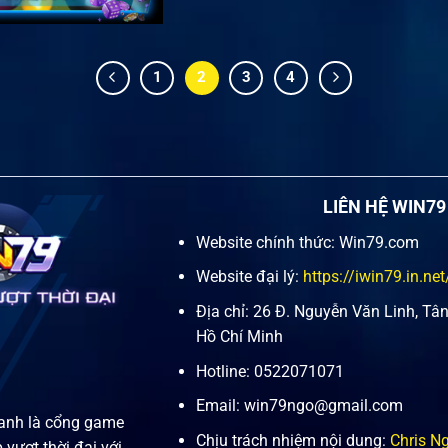
1
2
3
4
LIÊN HỆ WIN79
Website chính thức: Win79.com
Website đại lý:
https://iwin79.in.net
Địa chỉ: 26 Đ. Nguyễn Văn Linh, Tâ
Hồ Chí Minh
Hotline: 0522071071
Email:
win79ngo@gmail.com
anh là cổng game
Chịu trách nhiệm nội dung:
Chris N
vượt thời đại với