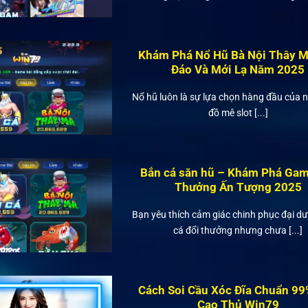
Khám Phá Nổ Hũ Bà Nội Thây M
Đáo Và Mới Lạ Năm 2025
Nổ hũ luôn là sự lựa chọn hàng đầu của 
đồ mê slot [...]
Bắn cá săn hũ – Khám Phá Gam
Thưởng Ấn Tượng 2025
Bạn yêu thích cảm giác chinh phục đại d
cá đổi thưởng nhưng chưa [...]
Cách Soi Cầu Xóc Đĩa Chuẩn 9
Cao Thủ Win79