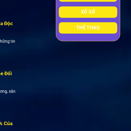
XỔ SỐ
a Độc
THỂ THAO
những tín
e Đổi
ương, săn
9% Của