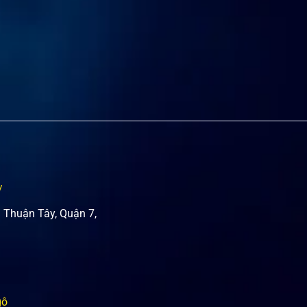
/
n Thuận Tây, Quận 7,
gô