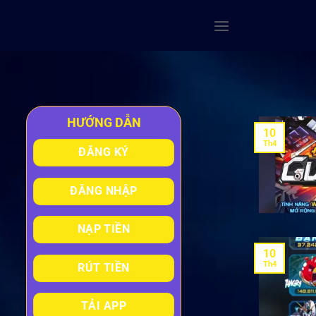
Bỏ
qua
nội
dung
HƯỚNG DẪN
10
Th4
ĐĂNG KÝ
ĐĂNG NHẬP
NẠP TIỀN
10
Th4
RÚT TIỀN
TẢI APP