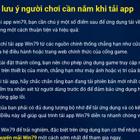
 lưu ý người chơi cần nắm khi tải app
ải app win79, bạn cần chú ý một số điểm sau để ứng dụng tải về 
ng một cách thuận tiện và hiệu quả:
chỉ tải app Win79 từ các nguồn chính thống chẳng hạn như cử
 hệ điều hành hoặc trang web chính thức của cổng game.
cài đặt thành công, bạn nên cho phép ứng dụng game truy cập
t trên thiết bị của mình, chẳng hạn như máy ảnh hoặc vị trí của 
i tải app, hãy chắc chắn rằng bạn đang tải phiên bản mới nhất
ểm tra nhận xét từ người dùng trước đó để đảm bảo ứng dụng 
hông gặp lỗi.
 của bạn phải có đủ dung lượng bộ nhớ để tải ứng dụng và có k
 Điều này sẽ giúp quá trình tải app Win79 diễn ra nhanh chóng v
 Win79 để trải nghiệm, đặc biệt trên ứng dụng bạn có thể nhận
huyến mãi Win79
một cách sớm nhất để tham gia ngay.