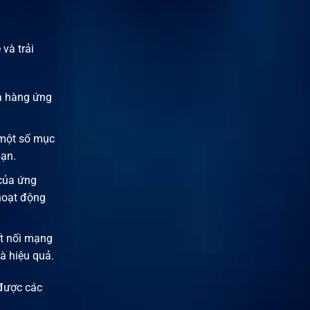
và trải
a hàng ứng
 một số mục
bạn.
 của ứng
hoạt động
ết nối mạng
à hiệu quả.
 được các