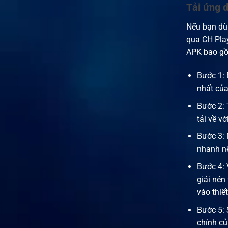
Tải ứng 
Nếu bạn dù
qua CH Play
APK bao g
Bước 1: 
nhất củ
Bước 2: 
tải về v
Bước 3: 
nhanh nê
Bước 4: 
giải nén
vào thiết
Bước 5: 
chính củ