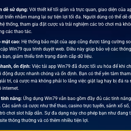
n dễ sử dụng:
Với thiết kế tối giản và trực quan, giao diện của 
t triển nhằm mang lại sự tiện lợi tối đa. Người dùng có thể dễ 
hệ thống, tham gia đặt cược và trải nghiệm các trò chơi mà kh
ng các thao tác.
o mật cao:
Hệ thống bảo mật của app cũng được tăng cường so 
 cập Win79 qua trình duyệt web. Điều này giúp bảo vệ các thông
 bạn, giảm thiểu tình trạng đánh cắp dữ liệu.
hanh, ổn định:
Việc tải app Win79 đã được tối ưu hóa để khi ch
 di động được nhanh chóng và ổn định. Bạn có thể yên tâm tham
giải trí, cá cược mà không phải lo lắng việc giật lag hay bị đá ra 
 internet.
tính năng:
Ứng dụng Win79 vẫn bao gồm đầy đủ các tính năng
 Các sảnh cá cược như thể thao, casino trực tuyến, sảnh xổ số,
trò chơi slot hấp dẫn. Sự đa dạng này cho phép bạn như đang 
site thông thường và có thêm nhiều tiện lợi.