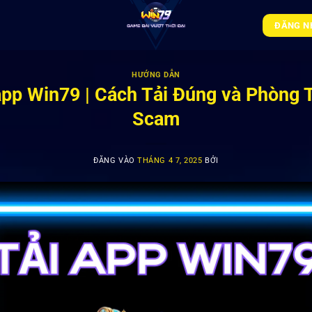
ĐĂNG N
HƯỚNG DẪN
app Win79 | Cách Tải Đúng và Phòng 
Scam
ĐĂNG VÀO
THÁNG 4 7, 2025
BỞI