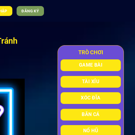
HẬP
ĐĂNG KÝ
Tránh
TRÒ CHƠI
GAME BÀI
TÀI XỈU
XÓC ĐĨA
BẮN CÁ
NỔ HŨ