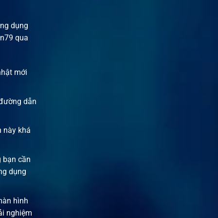
ứng dụng
win79 qua
nhật mới
y đường dẫn
h này khá
g bạn cần
ứng dụng
màn hình
ải nghiệm