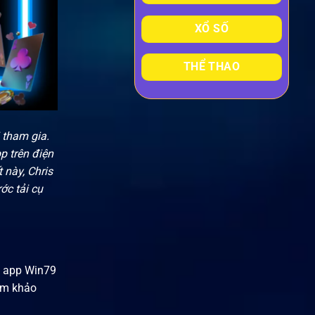
XỔ SỐ
THỂ THAO
 tham gia.
p trên điện
 này, Chris
ớc tải cụ
ải app Win79
am khảo