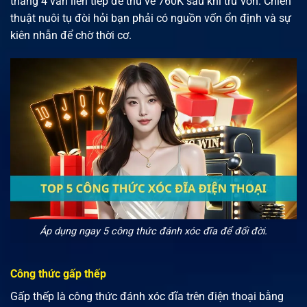
thắng 4 ván liên tiếp để thu về 760K sau khi trừ vốn. Chiến
thuật nuôi tụ đòi hỏi bạn phải có nguồn vốn ổn định và sự
kiên nhẫn để chờ thời cơ.
Áp dụng ngay 5 công thức đánh xóc đĩa để đổi đời.
Công thức gấp thếp
Gấp thếp là công thức đánh xóc đĩa trên điện thoại bằng