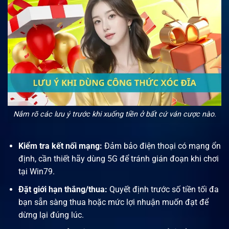
Nắm rõ các lưu ý trước khi xuống tiền ở bất cứ ván cược nào.
Kiểm tra kết nối mạng:
Đảm bảo điện thoại có mạng ổn
định, cần thiết hãy dùng 5G để tránh gián đoạn khi chơi
tại Win79.
Đặt giới hạn thắng/thua:
Quyết định trước số tiền tối đa
bạn sẵn sàng thua hoặc mức lợi nhuận muốn đạt để
dừng lại đúng lúc.