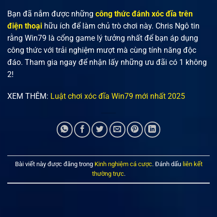
Bạn đã nắm được những
công thức đánh xóc đĩa trên
điện thoại
hữu ích để làm chủ trò chơi này. Chris Ngô tin
rằng Win79 là cổng game lý tưởng nhất để bạn áp dụng
công thức với trải nghiệm mượt mà cùng tính năng độc
đáo. Tham gia ngay để nhận lấy những ưu đãi có 1 không
2!
XEM THÊM:
Luật chơi xóc đĩa Win79 mới nhất 2025
Bài viết này được đăng trong
Kinh nghiệm cá cược
. Đánh dấu
liên kết
thường trực
.