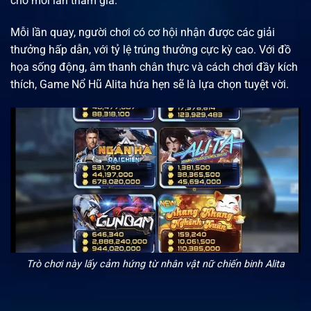
cho mỗi lần tham gia.
Mỗi lần quay, người chơi có cơ hội nhận được các giải
thưởng hấp dẫn, với tỷ lệ trúng thưởng cực kỳ cao. Với đồ
họa sống động, âm thanh chân thực và cách chơi đầy kích
thích, Game Nổ Hũ Alita hứa hẹn sẽ là lựa chọn tuyệt vời.
Trò chơi này lấy cảm hứng từ nhân vật nữ chiến binh Alita