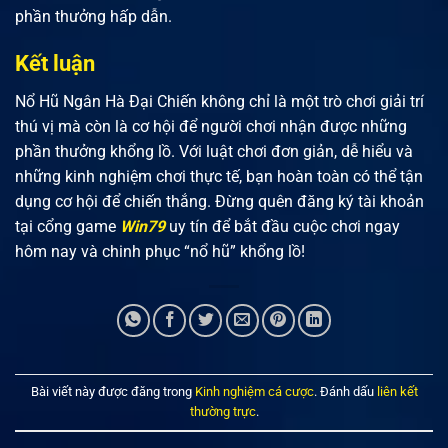
phần thưởng hấp dẫn.
Kết luận
Nổ Hũ Ngân Hà Đại Chiến không chỉ là một trò chơi giải trí
thú vị mà còn là cơ hội để người chơi nhận được những
phần thưởng khổng lồ. Với luật chơi đơn giản, dễ hiểu và
những kinh nghiệm chơi thực tế, bạn hoàn toàn có thể tận
dụng cơ hội để chiến thắng. Đừng quên đăng ký tài khoản
tại cổng game
Win79
uy tín để bắt đầu cuộc chơi ngay
hôm nay và chinh phục “nổ hũ” khổng lồ!
Bài viết này được đăng trong
Kinh nghiệm cá cược
. Đánh dấu
liên kết
thường trực
.