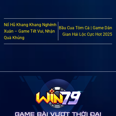
Nổ Hũ Khang Khang Nghênh
Bầu Cua Tôm Cá | Game Dân
Xuân – Game Tết Vui, Nhận
Gian Hái Lộc Cực Hot 2025
Quà Khủng