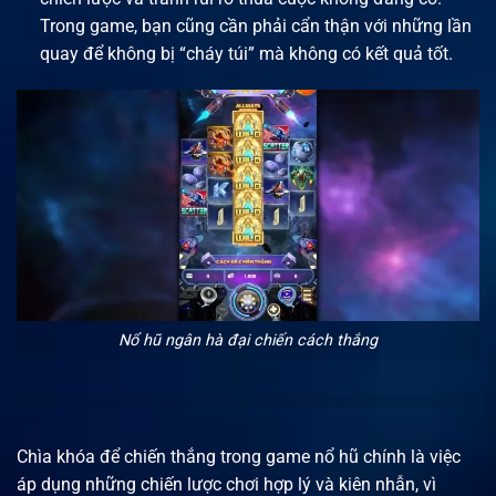
Trong game, bạn cũng cần phải cẩn thận với những lần
quay để không bị “cháy túi” mà không có kết quả tốt.
Nổ hũ ngân hà đại chiến cách thắng
Chìa khóa để chiến thắng trong game nổ hũ chính là việc
áp dụng những chiến lược chơi hợp lý và kiên nhẫn, vì