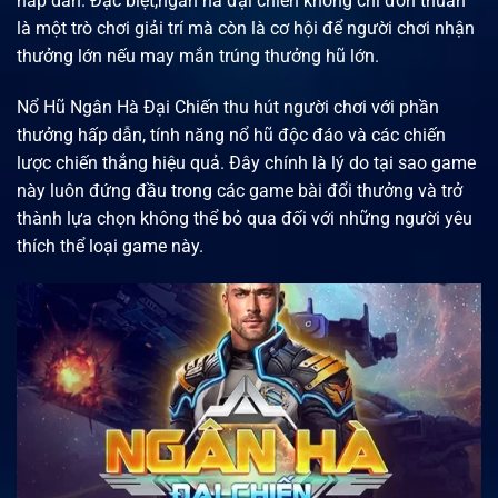
hấp dẫn. Đặc biệt,ngân hà đại chiến không chỉ đơn thuần
là một trò chơi giải trí mà còn là cơ hội để người chơi nhận
thưởng lớn nếu may mắn trúng thưởng hũ lớn.
Nổ Hũ Ngân Hà Đại Chiến thu hút người chơi với phần
thưởng hấp dẫn, tính năng nổ hũ độc đáo và các chiến
lược chiến thắng hiệu quả. Đây chính là lý do tại sao game
này luôn đứng đầu trong các game bài đổi thưởng và trở
thành lựa chọn không thể bỏ qua đối với những người yêu
thích thể loại game này.